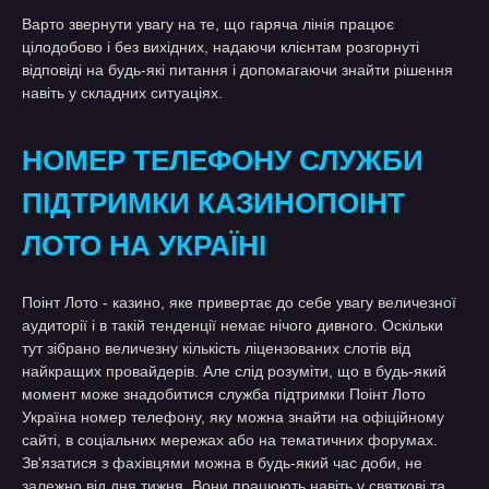
Варто звернути увагу на те, що гаряча лінія працює
цілодобово і без вихідних, надаючи клієнтам розгорнуті
відповіді на будь-які питання і допомагаючи знайти рішення
навіть у складних ситуаціях.
НОМЕР ТЕЛЕФОНУ СЛУЖБИ
ПІДТРИМКИ КАЗИНОПОІНТ
ЛОТО НА УКРАЇНІ
Поінт Лото - казино, яке привертає до себе увагу величезної
аудиторії і в такій тенденції немає нічого дивного. Оскільки
тут зібрано величезну кількість ліцензованих слотів від
найкращих провайдерів. Але слід розуміти, що в будь-який
момент може знадобитися служба підтримки Поінт Лото
Україна номер телефону, яку можна знайти на офіційному
сайті, в соціальних мережах або на тематичних форумах.
Зв'язатися з фахівцями можна в будь-який час доби, не
залежно від дня тижня. Вони працюють навіть у святкові та