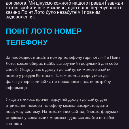
допомога. Ми цінуємо кожного нашого гравця і завжди
готові зробити все можливе, щоб ваше перебування в
казино Поінт Лото було незабутнім і повним
задоволення.
ПОІНТ ЛОТО НОМЕР
ТЕЛЕФОНУ
За необхідності знайти номер телефону гарячої лінії в Поінт
Лото, кожен обирає найбільш зручний і доцільний для себе
спосіб. Якщо у вас є доступ до сайту, ви можете знайти
номер у розділі Контакти. Також можна звернутися до
фахівців через живий чат із проханням надати потрібну
інформацію.
Якщо з якихось причин відсутній доступ до сайту, для
отримання номера телефону можна використовувати
пошукову систему. На тематичних сайтах, блогах, форумах і
сторінках у соціальних мережах вдасться знайти потрібні
контакти.