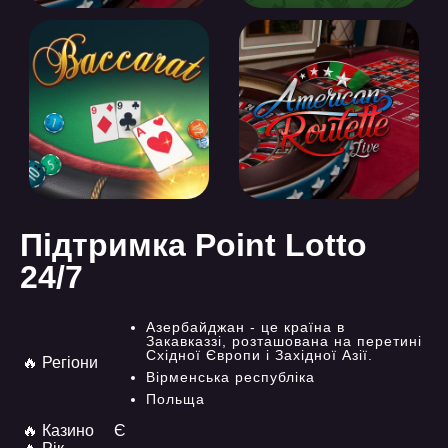
Підтримка Point Lotto
24/7
Азербайджан - це країна в
Закавказзі, розташована на перетині
Східної Європи і Західної Азії.
🔥 Регіони
Вірменська республіка
Польща
🔥 Казино
Є